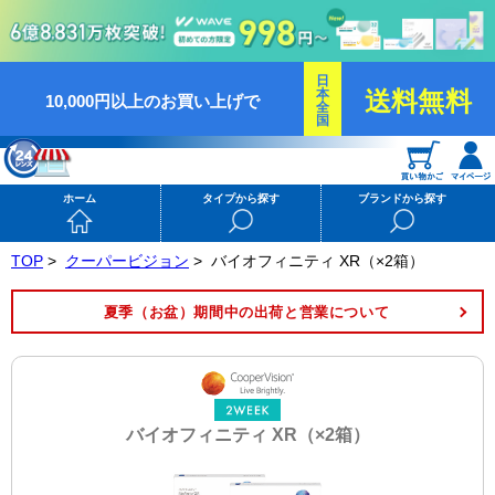
日
本
送料無料
10,000円以上のお買い上げで
全
国
ホーム
タイプから探す
ブランドから探す
TOP
>
クーパービジョン
>
バイオフィニティ XR（×2箱）
夏季（お盆）期間中の出荷と営業について
バイオフィニティ XR（×2箱）