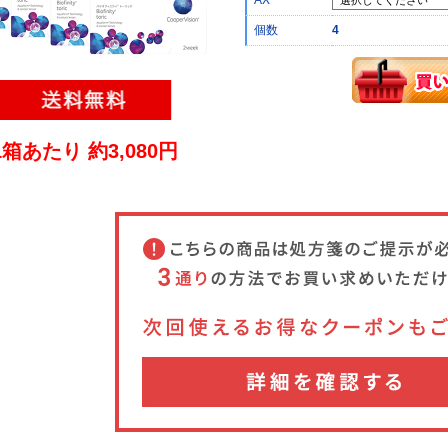
個数
4
1箱あたり 約3,080円