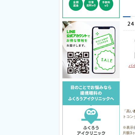
バ
「高い
トコン
※表示
片眼3