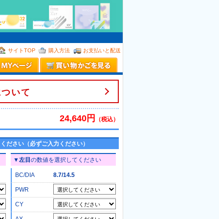
。
サイトTOP
購入方法
お支払いと配送
について
24,640円
（税込）
てください（必ずご入力ください）
▼
左目
の数値を選択してください
BC/DIA
8.7/14.5
PWR
CY
AX