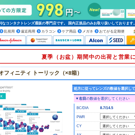
便利なコンタクトレンズ通販の専門店です。
国内正規品
のみお取り扱いしております
乱視用
遠近両用
カラコン
ケア用品
メガネ
おてがる定期便
夏季（お盆）期間中の出荷と営業
オフィニティ トーリック（×8箱）
処方に従ってレンズの数値を選択し
▼
右目
の数値を選択してください
BC/DIA
8.7/14.5
PWR
CY
AX