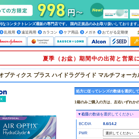
便利なコンタクトレンズ通販の専門店です。
国内正規品
のみお取り扱いしております
乱視用
遠近両用
カラコン
ケア用品
メガネ
おてがる定期便
夏季（お盆）期間中の出荷と営業
オプティクス プラス ハイドラグライド マルチフォーカ
処方に従ってレンズの数値を選択し
1箱のみご購入の方は、左右いずれか
▼
右目
の数値を選択してください
BC/DIA
8.6/14.2
PWR