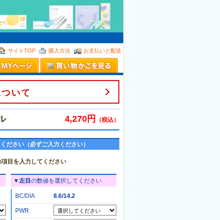
。
サイトTOP
購入方法
お支払いと配送
について
ル
4,270円
（税込）
てください（必ずご入力ください）
の項目を入力してください
▼
左目
の数値を選択してください
BC/DIA
8.6/14.2
PWR