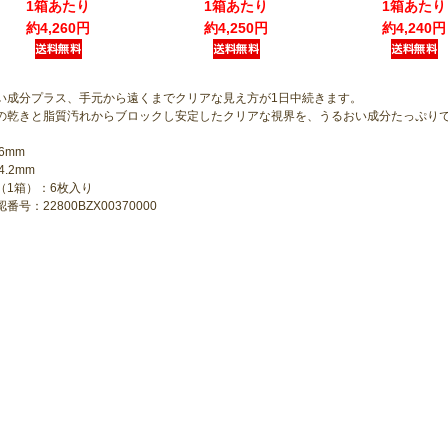
1箱あたり
1箱あたり
1箱あたり
約4,260円
約4,250円
約4,240円
い成分プラス、手元から遠くまでクリアな見え方が1日中続きます。
の乾きと脂質汚れからブロックし安定したクリアな視界を、うるおい成分たっぷり
.6mm
4.2mm
（1箱）：6枚入り
番号：22800BZX00370000