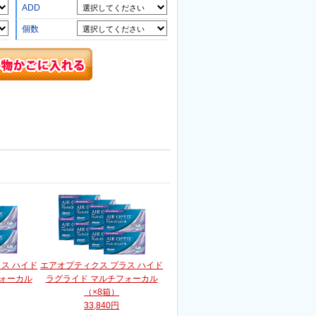
ADD
個数
ス ハイド
エアオプティクス プラス ハイド
フォーカル
ラグライド マルチフォーカル
（×8箱）
33,840円