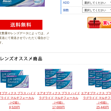
ADD
個数
文数量やレンズデータによっては、メ
直送にて発送させていただく場合がご
す
。
オプティクス プラス ハイド
エアオプティクス プラス ハイド
エアオプティクス プラ
グライド マルチフォーカル
ラグライド マルチフォーカル
ラグライド マルチ
（×2箱）
（×4箱）
（×6箱）
8,520円
17,000円
25,440円