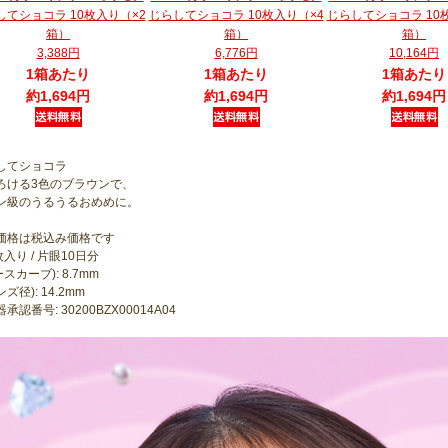
してショコラ 10枚入り（×2
じらしてショコラ 10枚入り（×4
じらしてショコラ 10
箱）
箱）
箱）
3,388円
6,776円
10,164円
1箱あたり
1箱あたり
1箱あたり
約1,694円
約1,694円
約1,694円
してショコラ
ろける3色のブラウンで、
ン級のうるうるおめめに。
価格は税込み価格です
枚入り / 片眼10日分
ースカーブ): 8.7mm
ンズ径): 14.2mm
承認番号: 30200BZX00014A04