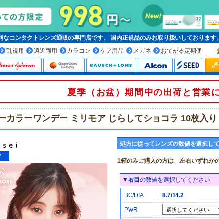
便利なコンタクトレンズ通販の専門店です。
国内正規品
のみお取り扱いしております
乱視用
遠近両用
カラコン
ケア用品
メガネ
おてがる定期便
夏季（お盆）期間中の出荷と営業
ーカラーワンデー ミリモア じらしてショコラ 10枚入り
処方に従ってレンズの数値を選択し
1箱のみご購入の方は、左右いずれか
▼
右目
の数値を選択してください
BC/DIA
8.7/14.2
PWR