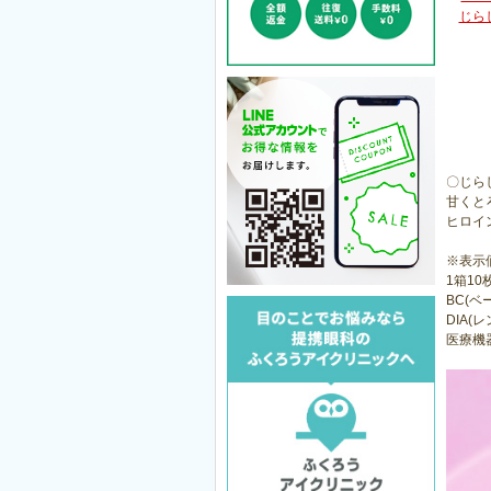
じら
〇じら
甘くと
ヒロイ
※表示
1箱10
BC(ベ
DIA(レ
医療機器