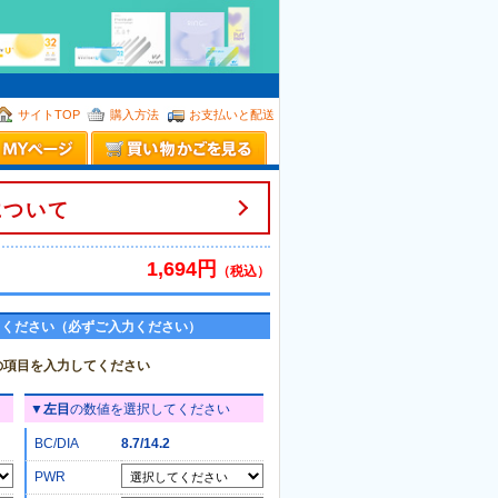
。
サイトTOP
購入方法
お支払いと配送
について
1,694円
（税込）
てください（必ずご入力ください）
の項目を入力してください
▼
左目
の数値を選択してください
BC/DIA
8.7/14.2
PWR