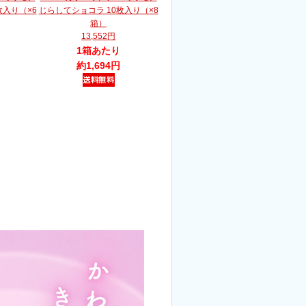
枚入り（×6
じらしてショコラ 10枚入り（×8
箱）
13,552円
1箱あたり
約1,694円