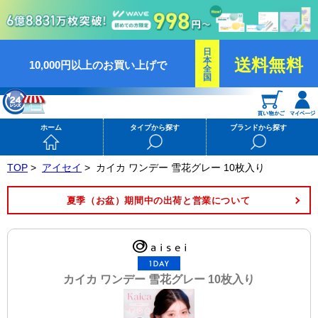
日
本
送料無料
10,000円以上のお買い上げで
全
国
ホーム
タイプから探す
ブランドから探す
TOP
>
アイセイ
>
カイカ ワンデー 雪花グレー 10枚入り
夏季（お盆）期間中の出荷と営業について
カイカ ワンデー 雪花グレー 10枚入り