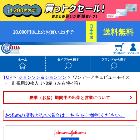
日
本
送料無料
10,000円以上のお買い上げで
全
国
ホーム
タイプから探す
ブランドから探す
TOP
>
ジョンソン＆ジョンソン
>
ワンデーアキュビューモイス
ト 乱視用30枚入り×8箱（左右/各4箱）
夏季（お盆）期間中の出荷と営業について
お求めの度数がない場合は
こちら
をご参照ください。