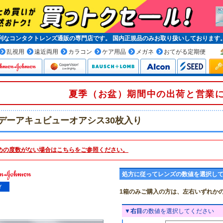
便利なコンタクトレンズ通販の専門店です。
国内正規品
のみお取り扱いしております
乱視用
遠近両用
カラコン
ケア用品
メガネ
おてがる定期便
夏季（お盆）期間中の出荷と営業
デーアキュビューオアシス30枚入り
めの度数がない場合は
こちら
をご参照ください。
処方に従ってレンズの数値を選択し
1箱のみご購入の方は、左右いずれか
▼
右目
の数値を選択してください