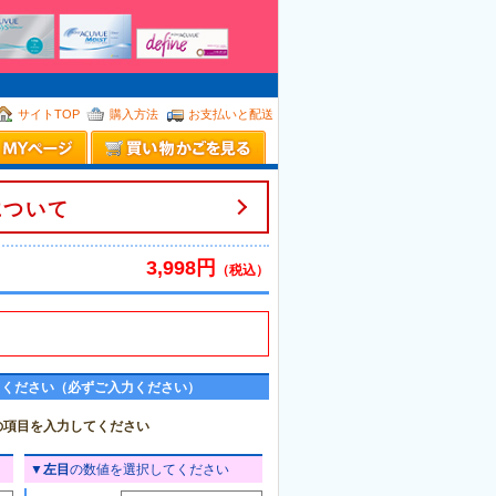
。
サイトTOP
購入方法
お支払いと配送
について
3,998円
（税込）
てください（必ずご入力ください）
の項目を入力してください
▼
左目
の数値を選択してください