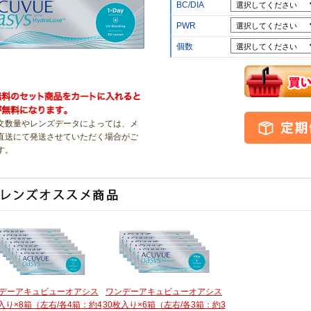
BC/DIA
PWR
個数
文数量やレンズデータによっては、メ
直送にて発送させていただく場合がご
す
。
デーアキュビューオアシス
ワンデーアキュビューオアシス
入り×8箱（左右/各4箱：約4
30枚入り×6箱（左右/各3箱：約3