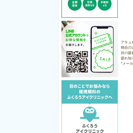
アキュ
独自の
目の疲
疲れ知
*メー