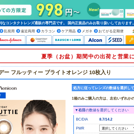
便利なコンタクトレンズ通販の専門店です。
国内正規品
のみお取り扱いしております
乱視用
遠近両用
カラコン
ケア用品
メガネ
おてがる定期便
夏季（お盆）期間中の出荷と営業
デー フルッティー ブライトオレンジ 10枚入り
処方に従ってレンズの数値を選択し
1箱のみご購入の方は、左右いずれか
▼
右目
の数値を選択してください
BC/DIA
8.7/14.2
PWR