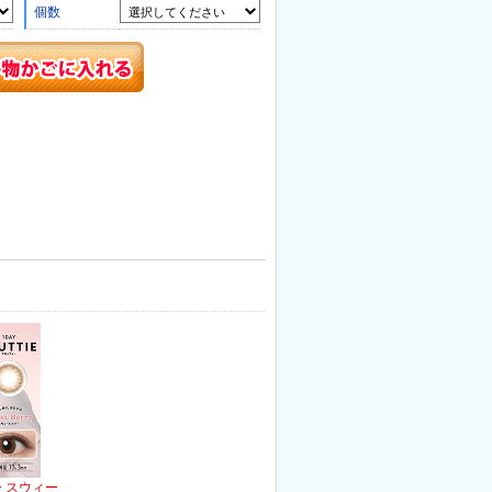
個数
 スウィー