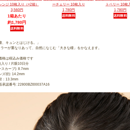
レンジ 10枚入り（×2箱）
ーチェリー 10枚入り
トベリー 10枚
3,560円
1,780円
1,780円
1箱あたり
約1,780円
瞳、キュンとはじける。」
カラーが重なりあって、自然になじむ「大きな瞳」をかなえます。
価格は税込み価格です
枚入り / 片眼10日分
ースカーブ): 8.7mm
ンズ径): 14.2mm
：13.3mm
認番号: 22800BZI00037A16