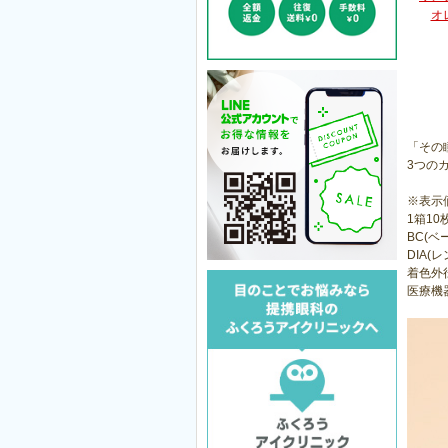
オ
「その
3つの
※表示
1箱10
BC(ベ
DIA(レ
着色外径
医療機器承