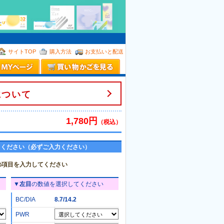
。
サイトTOP
購入方法
お支払いと配送
について
1,780円
（税込）
てください（必ずご入力ください）
の項目を入力してください
▼
左目
の数値を選択してください
BC/DIA
8.7/14.2
PWR