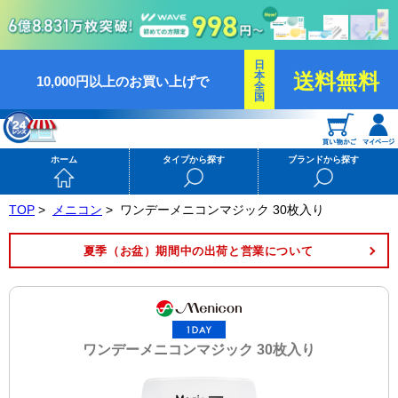
日
本
送料無料
10,000円以上のお買い上げで
全
国
ホーム
タイプから探す
ブランドから探す
TOP
>
メニコン
>
ワンデーメニコンマジック 30枚入り
夏季（お盆）期間中の出荷と営業について
ワンデーメニコンマジック 30枚入り