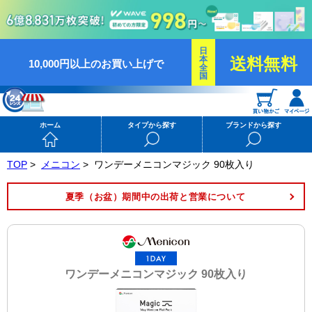
日
本
送料無料
10,000円以上のお買い上げで
全
国
ホーム
タイプから探す
ブランドから探す
TOP
>
メニコン
>
ワンデーメニコンマジック 90枚入り
夏季（お盆）期間中の出荷と営業について
ワンデーメニコンマジック 90枚入り