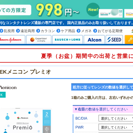
便利なコンタクトレンズ通販の専門店です。
国内正規品
のみお取り扱いしております
乱視用
遠近両用
カラコン
ケア用品
メガネ
おてがる定期便
夏季（お盆）期間中の出荷と営業
EEKメニコン プレミオ
処方に従ってレンズの数値を選択し
1箱のみご購入の方は、左右いずれか
▼
右目
の数値を選択してください
BC/DIA
PWR