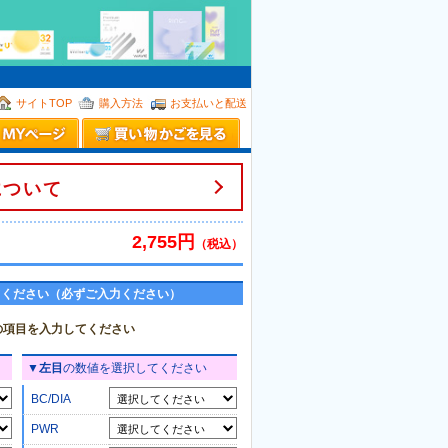
。
サイトTOP
購入方法
お支払いと配送
について
2,755円
（税込）
てください（必ずご入力ください）
の項目を入力してください
▼
左目
の数値を選択してください
BC/DIA
PWR