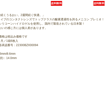
中続くうるおい。2週間続く快適。」
タイプのコンタクトレンズでトップクラスの酸素透過性を誇るメニコン プレミオ！
シリコーンハイドロゲルを使用し、国内で製造されている日本製！
おいの感じ方には個人差があります。
価格は税込み価格です
ヶ月／1箱6枚入
承認番号：22300BZX00094
3mm/8.6mm
直径)：14.0mm