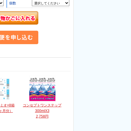
個数
レミオ×8箱
コンセプトワンステップ
2ヶ月分）
300mlX3
2,758円