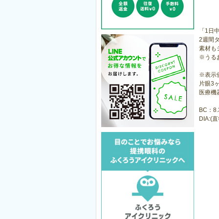
「1日
2週間
素材も
※うる
※表示
片眼3
医療機器
BC：8.
DIA:(