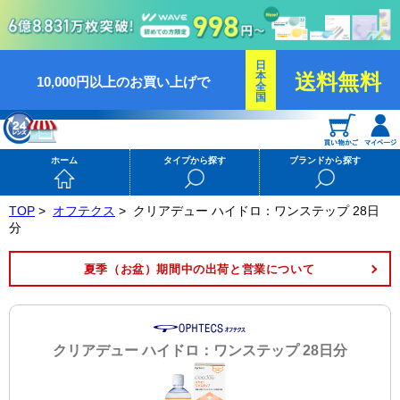
日
本
送料無料
10,000円以上のお買い上げで
全
国
ホーム
タイプから探す
ブランドから探す
TOP
>
オフテクス
>
クリアデュー ハイドロ：ワンステップ 28日
分
夏季（お盆）期間中の出荷と営業について
クリアデュー ハイドロ：ワンステップ 28日分