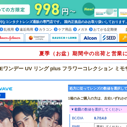
便利なコンタクトレンズ通販の専門店です。
国内正規品
のみお取り扱いしております
乱視用
遠近両用
カラコン
ケア用品
メガネ
おてがる定期便
夏季（お盆）期間中の出荷と営業
VEワンデー UV リング plus フラワーコレクション ミモ
処方に従ってレンズの数値を選択し
1箱のみご購入の方は、左右いずれか
▼
右目
の数値を選択してください
BC/DIA
8.7/14.0
PWR