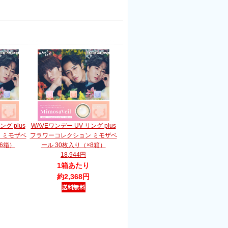
グ plus
WAVEワンデー UV リング plus
 ミモザベ
フラワーコレクション ミモザベ
×6箱）
ール 30枚入り（×8箱）
18,944円
1箱あたり
約2,368円