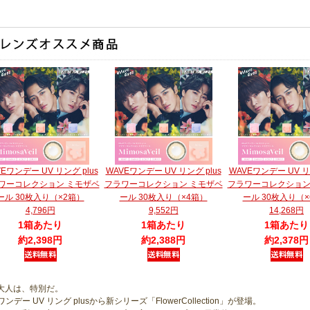
Eワンデー UV リング plus
WAVEワンデー UV リング plus
WAVEワンデー UV リン
ワーコレクション ミモザベ
フラワーコレクション ミモザベ
フラワーコレクション
ール 30枚入り（×2箱）
ール 30枚入り（×4箱）
ール 30枚入り（
4,796円
9,552円
14,268円
1箱あたり
1箱あたり
1箱あたり
約2,398円
約2,388円
約2,378円
大人は、特別だ。
 ワンデー UV リング plusから新シリーズ「FlowerCollection」が登場。