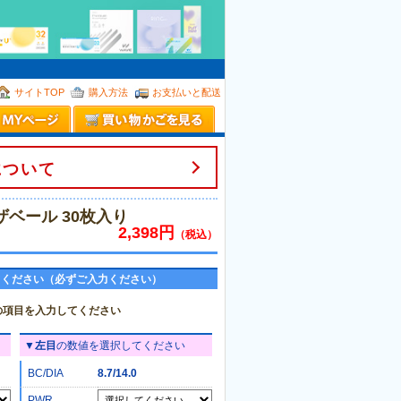
。
サイトTOP
購入方法
お支払いと配送
について
ザベール 30枚入り
2,398円
（税込）
てください（必ずご入力ください）
の項目を入力してください
▼
左目
の数値を選択してください
BC/DIA
8.7/14.0
PWR