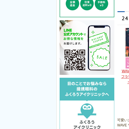
WAV
フラ
可愛い
WAVE