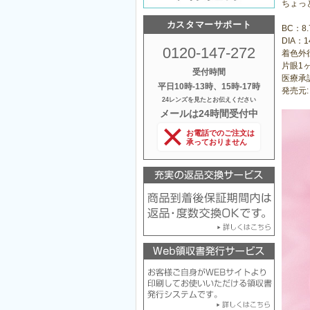
ちょっ
カスタマーサポート
BC：8
DIA：1
0120-147-272
着色外径
片眼1ヶ
受付時間
医療承認
平日10時‐13時、15時‐17時
発売元
24レンズを見たとお伝えください
メールは24時間受付中
お電話でのご注文は
承っておりません