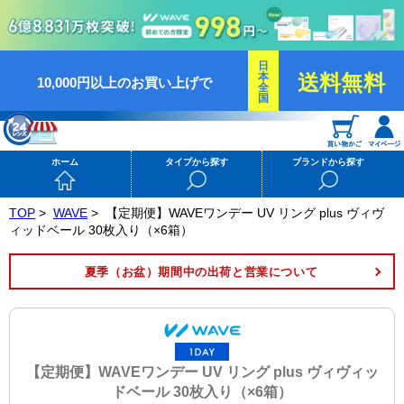
日
本
送料無料
10,000円以上のお買い上げで
全
国
ホーム
タイプから探す
ブランドから探す
TOP
>
WAVE
>
【定期便】WAVEワンデー UV リング plus ヴィヴ
ィッドベール 30枚入り（×6箱）
夏季（お盆）期間中の出荷と営業について
【定期便】WAVEワンデー UV リング plus ヴィヴィッ
ドベール 30枚入り（×6箱）