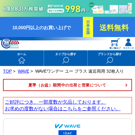
日
本
送料無料
10,000円以上のお買い上げで
全
国
ホーム
タイプから探す
ブランドから探す
TOP
>
WAVE
>
WAVEワンデー ユー プラス 遠近両用 32枚入り
夏季（お盆）期間中の出荷と営業について
ご好評につき、一部度数が欠品しております。
お求めの度数がない場合は
こちら
をご参照ください。