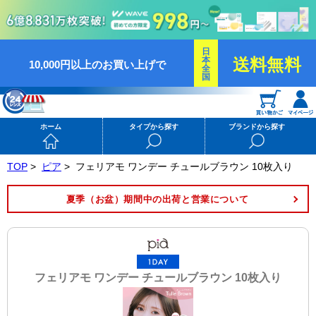
日
本
送料無料
10,000円以上のお買い上げで
全
国
ホーム
タイプから探す
ブランドから探す
TOP
>
ピア
>
フェリアモ ワンデー チュールブラウン 10枚入り
夏季（お盆）期間中の出荷と営業について
フェリアモ ワンデー チュールブラウン 10枚入り