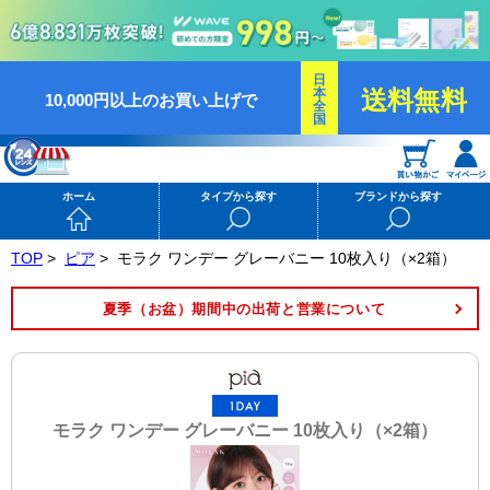
日
本
送料無料
10,000円以上のお買い上げで
全
国
ホーム
タイプから探す
ブランドから探す
TOP
>
ピア
>
モラク ワンデー グレーバニー 10枚入り（×2箱）
夏季（お盆）期間中の出荷と営業について
モラク ワンデー グレーバニー 10枚入り（×2箱）