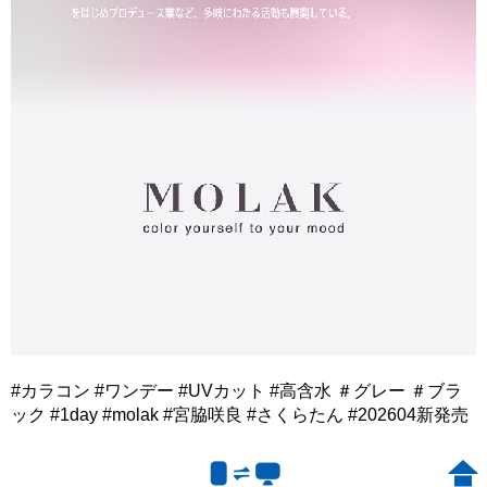
#カラコン #ワンデー #UVカット #高含水 ＃グレー ＃ブラ
ック #1day #molak #宮脇咲良 #さくらたん #202604新発売