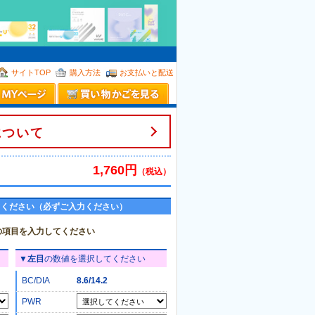
。
サイトTOP
購入方法
お支払いと配送
について
1,760円
（税込）
てください（必ずご入力ください）
の項目を入力してください
▼
左目
の数値を選択してください
BC/DIA
8.6/14.2
PWR