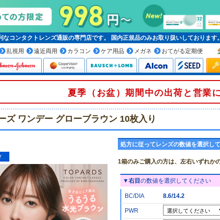
便利なコンタクトレンズ通販の専門店です。
国内正規品
のみお取り扱いしております
乱視用
遠近両用
カラコン
ケア用品
メガネ
おてがる定期便
夏季（お盆）期間中の出荷と営業
ーズ ワンデー グローブラウン 10枚入り
処方に従ってレンズの数値を選択し
1箱のみご購入の方は、左右いずれか
▼
右目
の数値を選択してください
BC/DIA
8.6/14.2
PWR