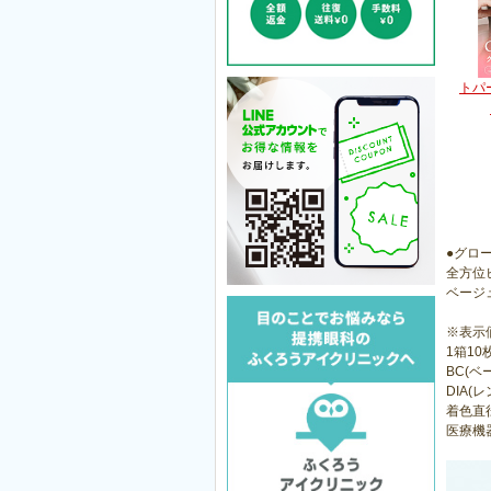
トパ
●グロ
全方位
ベージ
※表示
1箱10
BC(ベ
DIA(レ
着色直径
医療機器