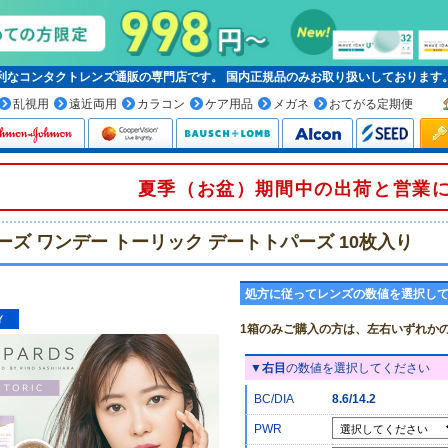
便利なコンタクトレンズ通販の専門店です。
国内正規品
のみお取り扱いしております
乱視用
遠近両用
カラコン
ケア用品
メガネ
おてがる定期便
夏季（お盆）期間中の出荷と営業
ーズ ワンデー トーリック デートトパーズ 10枚入り
処方に従ってレンズの数値を選択し
1箱のみご購入の方は、左右いずれか
▼
右目
の数値を選択してください
BC/DIA
8.6/14.2
PWR