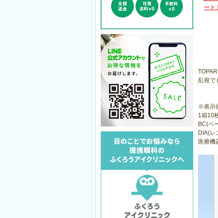
ート
TOPA
乱視で
※表示
1箱10
BC(ベ
DIA(レ
医療機器