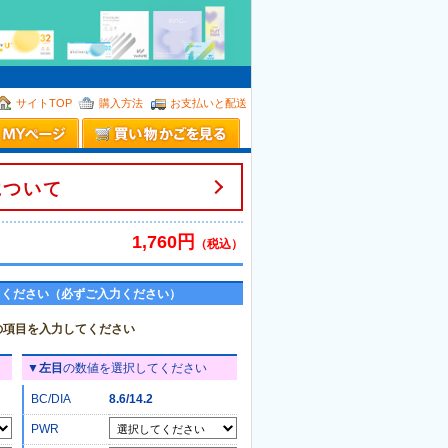
。
サイトTOP
購入方法
お支払いと配送
について
1,760円
（税込）
てください（必ずご入力ください）
の項目を入力してください
▼
左目
の数値を選択してください
BC/DIA
8.6/14.2
PWR