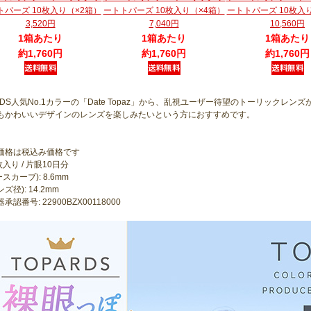
トパーズ 10枚入り（×2箱）
ートトパーズ 10枚入り（×4箱）
ートトパーズ 10枚入
3,520円
7,040円
10,560円
1箱あたり
1箱あたり
1箱あたり
約1,760円
約1,760円
約1,760円
RDS人気No.1カラーの「Date Topaz」から、乱視ユーザー待望のトーリックレン
もかわいいデザインのレンズを楽しみたいという方におすすめです。
価格は税込み価格です
枚入り / 片眼10日分
ースカーブ): 8.6mm
ンズ径): 14.2mm
承認番号: 22900BZX00118000