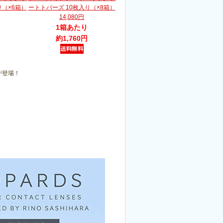
り（×6箱）
ートトパーズ 10枚入り（×8箱）
14,080円
1箱あたり
約1,760円
ズが登場！