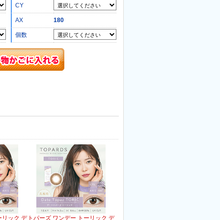
CY
AX
180
個数
ーリック デ
トパーズ ワンデー トーリック デ