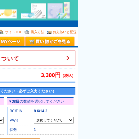
。
サイトTOP
購入方法
お支払いと配送
について
3,300円
（税込）
てください（必ずご入力ください）
▼
左目
の数値を選択してください
BC/DIA
8.6/14.2
PWR
個数
1