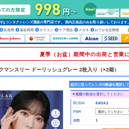
便利なコンタクトレンズ通販の専門店です。
国内正規品
のみお取り扱いしております
乱視用
遠近両用
カラコン
ケア用品
メガネ
おてがる定期便
夏季（お盆）期間中の出荷と営業
クマンスリー ドーリッシュグレー 2枚入り（×2箱）
処方に従ってレンズの数値を選択し
▼
右目
の数値を選択してください
BC/DIA
8.6/14.2
PWR
個数
1