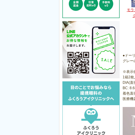
モラ
●ドー
グレー
※表示
1箱2枚
DIA(直径
BC: 8.
着色直径:
医療機器