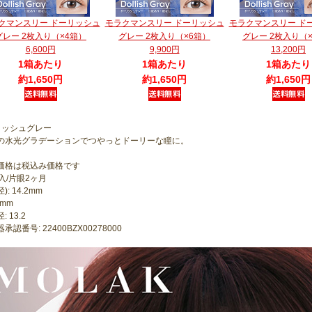
クマンスリー ドーリッシュ
モラクマンスリー ドーリッシュ
モラクマンスリー ド
グレー 2枚入り（×4箱）
グレー 2枚入り（×6箱）
グレー 2枚入り（
6,600円
9,900円
13,200円
1箱あたり
1箱あたり
1箱あたり
約1,650円
約1,650円
約1,650円
リッシュグレー
の水光グラデーションでつやっとドーリーな瞳に。
価格は税込み価格です
入/片眼2ヶ月
): 14.2mm
6mm
 13.2
承認番号: 22400BZX00278000