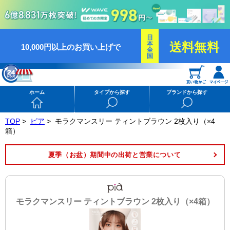
日
本
送料無料
10,000円以上のお買い上げで
全
国
ホーム
タイプから探す
ブランドから探す
TOP
>
ピア
>
モラクマンスリー ティントブラウン 2枚入り（×4
箱）
夏季（お盆）期間中の出荷と営業について
モラクマンスリー ティントブラウン 2枚入り（×4箱）