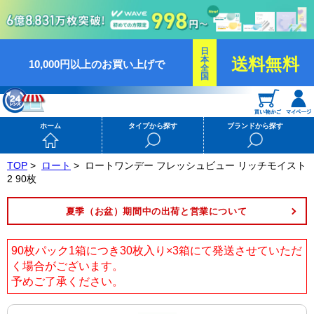
日
本
送料無料
10,000円以上のお買い上げで
全
国
ホーム
タイプから探す
ブランドから探す
TOP
>
ロート
>
ロートワンデー フレッシュビュー リッチモイスト
2 90枚
夏季（お盆）期間中の出荷と営業について
90枚パック1箱につき30枚入り×3箱にて発送させていただ
く場合がございます。
予めご了承ください。