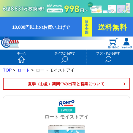
日
本
送料無料
10,000円以上のお買い上げで
全
国
ホーム
タイプから探す
ブランドから探す
TOP
>
ロート
>
ロート モイストアイ
夏季（お盆）期間中の出荷と営業について
ロート モイストアイ