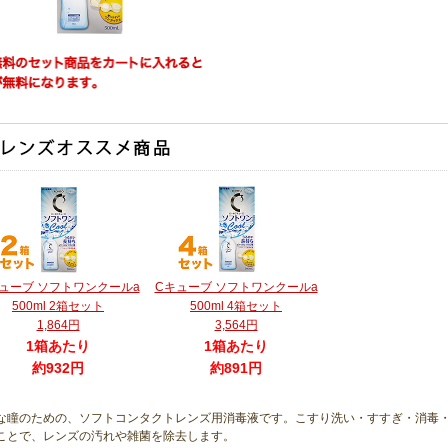
ューブ ソフトワンクールa
Cキューブ ソフトワンクールa
500ml 2箱セット
500ml 4箱セット
1,864円
3,564円
1箱あたり
1箱あたり
約932円
約891円
な瞳のための、ソフトコンタクトレンズ用消毒液です。こすり洗い・すすぎ・消毒・
ことで、レンズの汚れや雑菌を除去します。