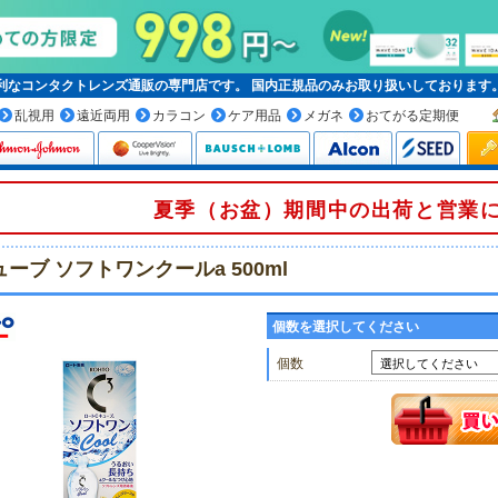
便利なコンタクトレンズ通販の専門店です。
国内正規品
のみお取り扱いしております
乱視用
遠近両用
カラコン
ケア用品
メガネ
おてがる定期便
夏季（お盆）期間中の出荷と営業
ューブ ソフトワンクールa 500ml
個数を選択してください
個数