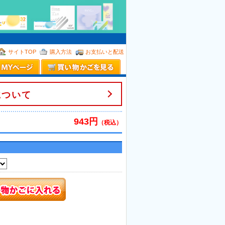
。
サイトTOP
購入方法
お支払いと配送
について
943円
（税込）