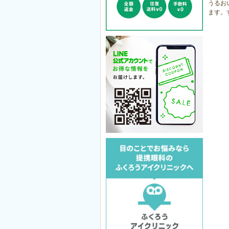
うるお
ます。