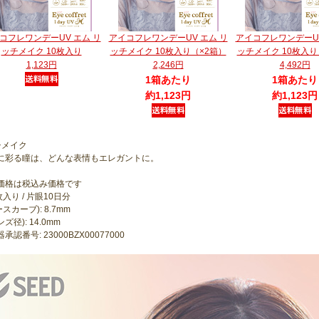
コフレワンデーUV エム リ
アイコフレワンデーUV エム リ
アイコフレワンデーUV
ッチメイク 10枚入り
ッチメイク 10枚入り（×2箱）
ッチメイク 10枚入り
1,123円
2,246円
4,492円
1箱あたり
1箱あたり
約1,123円
約1,123円
チメイク
に彩る瞳は、どんな表情もエレガントに。
価格は税込み価格です
枚入り / 片眼10日分
ースカーブ): 8.7mm
ンズ径): 14.0mm
承認番号: 23000BZX00077000