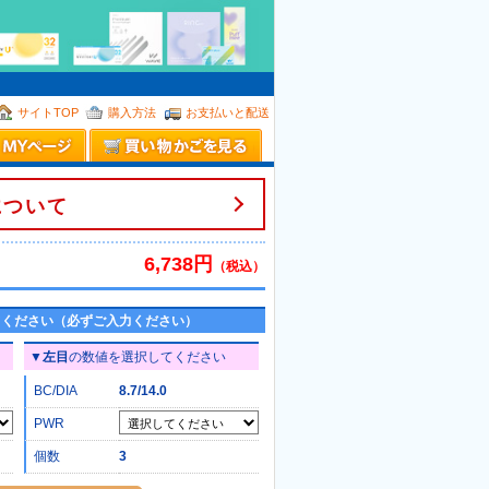
。
サイトTOP
購入方法
お支払いと配送
について
）
6,738円
（税込）
てください（必ずご入力ください）
▼
左目
の数値を選択してください
BC/DIA
8.7/14.0
PWR
個数
3