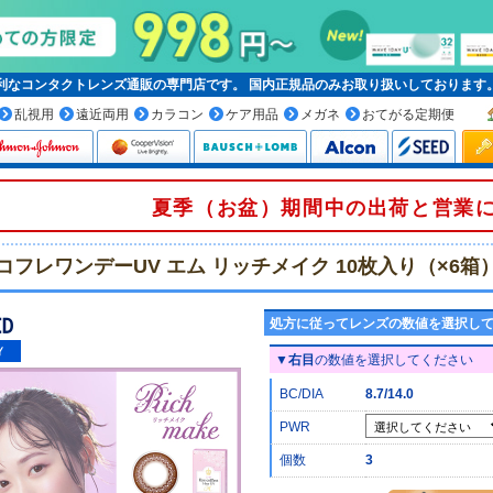
便利なコンタクトレンズ通販の専門店です。
国内正規品
のみお取り扱いしております
乱視用
遠近両用
カラコン
ケア用品
メガネ
おてがる定期便
夏季（お盆）期間中の出荷と営業
コフレワンデーUV エム リッチメイク 10枚入り（×6箱
処方に従ってレンズの数値を選択し
▼
右目
の数値を選択してください
BC/DIA
8.7/14.0
PWR
個数
3