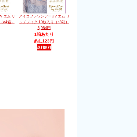
 エム リ
アイコフレワンデーUV エム リ
（×4箱）
ッチメイク 10枚入り（×8箱）
8,984円
1箱あたり
約1,123円