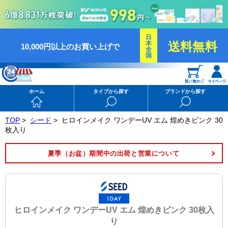
日
本
送料無料
10,000円以上のお買い上げで
全
国
ホーム
タイプから探す
ブランドから探す
TOP
>
シード
>
ヒロインメイク ワンデーUV エム 煌めきピンク 30
枚入り
夏季（お盆）期間中の出荷と営業について
ヒロインメイク ワンデーUV エム 煌めきピンク 30枚入
り