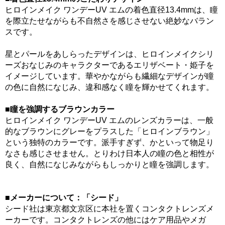
ヒロインメイク ワンデーUV エムの着色直径13.4mmは、瞳
を際立たせながらも不自然さを感じさせない絶妙なバラン
スです。
星とパールをあしらったデザインは、ヒロインメイクシリ
ーズおなじみのキャラクターであるエリザベート・姫子を
イメージしています。華やかながらも繊細なデザインが瞳
の色に自然になじみ、違和感なく瞳を輝かせてくれます。
■瞳を強調するブラウンカラー
ヒロインメイク ワンデーUV エムのレンズカラーは、一般
的なブラウンにグレーをプラスした「ヒロインブラウン」
という独特のカラーです。派手すぎず、かといって物足り
なさも感じさせません。とりわけ日本人の瞳の色と相性が
良く、自然になじみながらもしっかりと瞳を強調します。
■メーカーについて：「シード」
シード社は東京都文京区に本社を置くコンタクトレンズメ
ーカーです。コンタクトレンズの他にはケア用品やメガ