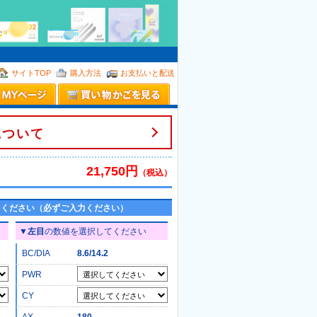
。
サイトTOP
購入方法
お支払いと配送
について
21,750円
（税込）
てください（必ずご入力ください）
▼
左目
の数値を選択してください
BC/DIA
8.6/14.2
PWR
CY
AX
180