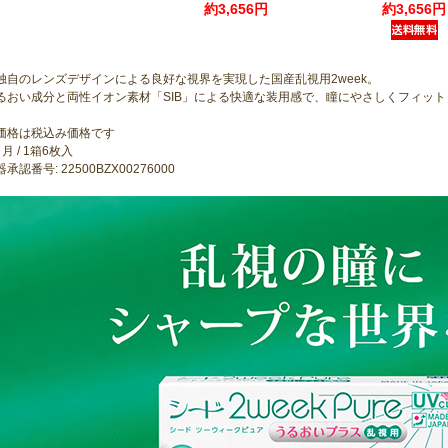
約3,656円
約3,656円
独自のレンズデザインによる良好な視界を実現した国産乱視用2week。
るおい成分と両性イオン素材「SIB」による快適な装用感で、瞳にやさしくフィット
価格は税込み価格です
月 / 1箱6枚入
承認番号: 22500BZX00276000