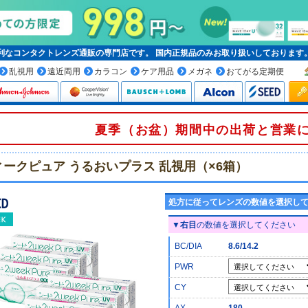
便利なコンタクトレンズ通販の専門店です。
国内正規品
のみお取り扱いしております
乱視用
遠近両用
カラコン
ケア用品
メガネ
おてがる定期便
夏季（お盆）期間中の出荷と営業
ィークピュア うるおいプラス 乱視用（×6箱）
処方に従ってレンズの数値を選択し
▼
右目
の数値を選択してください
BC/DIA
8.6/14.2
PWR
CY
AX
180