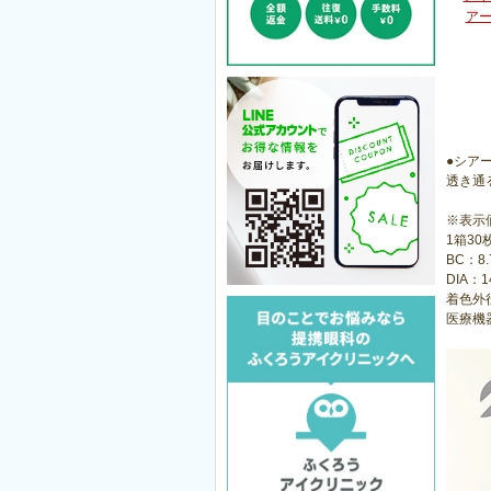
アー
●シア
透き通
※表示
1箱30
BC：8
DIA：1
着色外径
医療機器