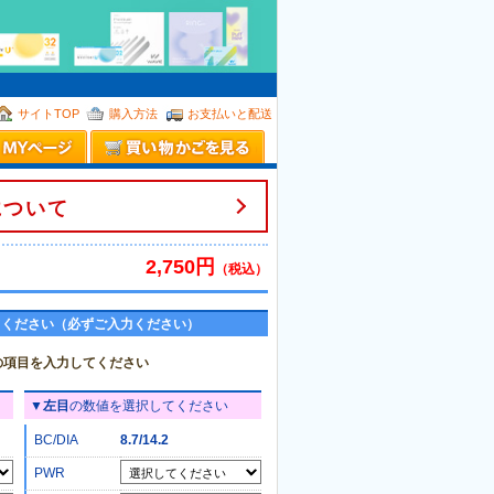
。
サイトTOP
購入方法
お支払いと配送
について
2,750円
（税込）
てください（必ずご入力ください）
の項目を入力してください
▼
左目
の数値を選択してください
BC/DIA
8.7/14.2
PWR