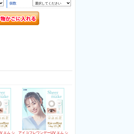
個数
 エム シ
アイコフレワンデーUV エム シ