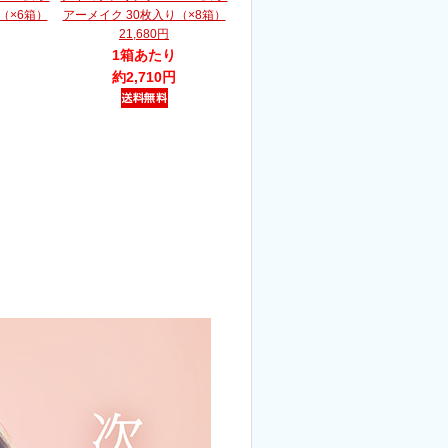
（×6箱）
アーメイク 30枚入り（×8箱）
21,680円
1箱あたり
約2,710円