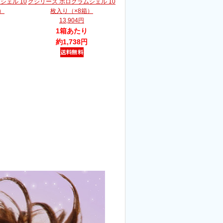
シェル 10
グシリーズ ホログラムシェル 10
）
枚入り（×8箱）
13,904円
1箱あたり
約1,738円