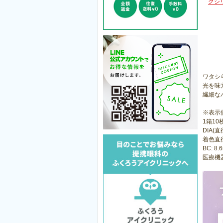
グシ
ワタシ
光を味
繊細な
※表示
1箱10
DIA(直径
着色直径:
BC: 8.
医療機器