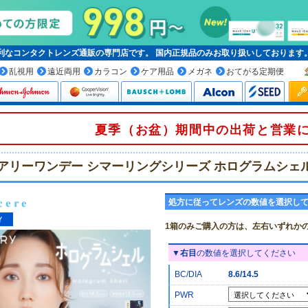
便利なコンタクトレンズ通販の専門店です。
国内正規品
のみお取り扱いしております
乱視用
遠近両用
カラコン
ケア用品
メガネ
おてがる定期便
夏季（お盆）期間中の出荷と営業
アリーワンデー シマーリングシリーズ ホログラムシェル
処方に従ってレンズの数値を選択し
1箱のみご購入の方は、左右いずれか
▼
右目
の数値を選択してください
BC/DIA
8.6/14.5
PWR