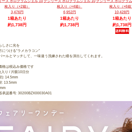
リーズ ホログラムシェル 10
グシリーズ ホログラムシェル 10
グシリーズ ホログラム
枚入り（×2箱）
枚入り（×4箱）
枚入り（×6箱
3,476円
6,952円
10,428円
1箱あたり
1箱あたり
1箱あたり
約1,738円
約1,738円
約1,738円
らしさに光を
方につける“ラメカラコン”
パールとマッチして、一味違う洗練された瞳を演出してくれます。
価格は税込み価格です
枚入り / 片眼10日分
): 14.5mm
 13.5mm
6mm
承認番号: 30200BZX00030A01