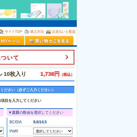
。
サイトTOP
購入方法
お支払いと配送
について
 10枚入り
1,738円
（税込）
てください（必ずご入力ください）
の項目を入力してください
▼
左目
の数値を選択してください
BC/DIA
8.6/14.5
PWR