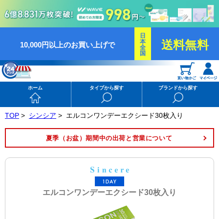
日
本
送料無料
10,000円以上のお買い上げで
全
国
ホーム
タイプから探す
ブランドから探す
TOP
>
シンシア
>
エルコンワンデーエクシード30枚入り
夏季（お盆）期間中の出荷と営業について
エルコンワンデーエクシード30枚入り