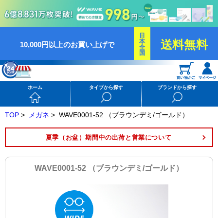
日
本
送料無料
10,000円以上のお買い上げで
全
国
ホーム
タイプから探す
ブランドから探す
TOP
>
メガネ
>
WAVE0001-52 （ブラウンデミ/ゴールド）
夏季（お盆）期間中の出荷と営業について
WAVE0001-52 （ブラウンデミ/ゴールド）