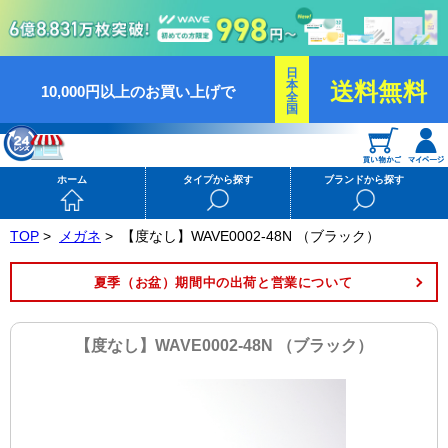
日
本
送料無料
10,000円以上のお買い上げで
全
国
ホーム
タイプから探す
ブランドから探す
TOP
>
メガネ
>
【度なし】WAVE0002-48N （ブラック）
夏季（お盆）期間中の出荷と営業について
【度なし】WAVE0002-48N （ブラック）