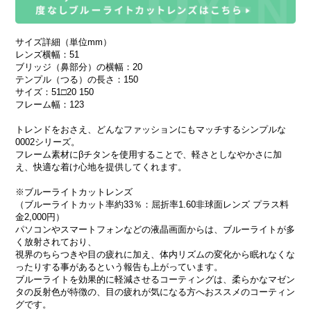
サイズ詳細（単位mm）
レンズ横幅：51
ブリッジ（鼻部分）の横幅：20
テンプル（つる）の長さ：150
サイズ：51□20 150
フレーム幅：123
トレンドをおさえ、どんなファッションにもマッチするシンプルな
0002シリーズ。
フレーム素材にβチタンを使用することで、軽さとしなやかさに加
え、快適な着け心地を提供してくれます。
※ブルーライトカットレンズ
（ブルーライトカット率約33％：屈折率1.60非球面レンズ プラス料
金2,000円）
パソコンやスマートフォンなどの液晶画面からは、ブルーライトが多
く放射されており、
視界のちらつきや目の疲れに加え、体内リズムの変化から眠れなくな
ったりする事があるという報告も上がっています。
ブルーライトを効果的に軽減させるコーティングは、柔らかなマゼン
タの反射色が特徴の、目の疲れが気になる方へおススメのコーティン
グです。