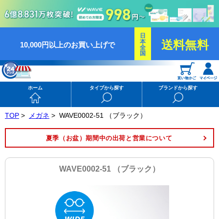
日
本
送料無料
10,000円以上のお買い上げで
全
国
ホーム
タイプから探す
ブランドから探す
TOP
>
メガネ
>
WAVE0002-51 （ブラック）
夏季（お盆）期間中の出荷と営業について
WAVE0002-51 （ブラック）