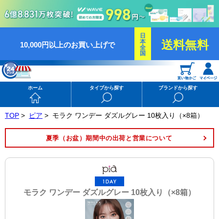
日
本
送料無料
10,000円以上のお買い上げで
全
国
ホーム
タイプから探す
ブランドから探す
TOP
>
ピア
>
モラク ワンデー ダズルグレー 10枚入り（×8箱）
夏季（お盆）期間中の出荷と営業について
モラク ワンデー ダズルグレー 10枚入り（×8箱）