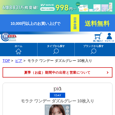
日
本
送料無料
10,000円以上のお買い上げで
全
国
ホーム
タイプから探す
ブランドから探す
TOP
>
ピア
>
モラク ワンデー ダズルグレー 10枚入り
夏季（お盆）期間中の出荷と営業について
モラク ワンデー ダズルグレー 10枚入り